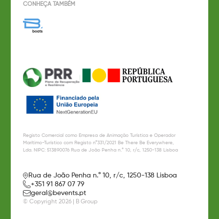
CONHEÇA TAMBÉM
Registo Comercial como Empresa de Animação Turística e Operador
Marítimo-Turístico com Registo n°331/2021 Be There Be Everywhere,
Lda. NIPC: 513890076 Rua de João Penha n.° 10, r/c, 1250-138 Lisboa
Rua de João Penha n.° 10, r/c, 1250-138 Lisboa
+351 91 867 07 79
geral@bevents.pt
© Copyright 2026 | B Group