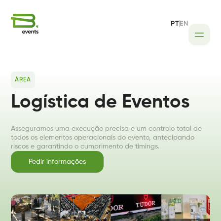
PT
EN
Home
Áreas
Experiências Corporativas
ÁREA
Logística de Eventos
Logística de Eventos
Transfers
Asseguramos uma execução precisa e um controlo total de
todos os elementos operacionais do evento, antecipando
riscos e garantindo o cumprimento de timings.
Pedir informações